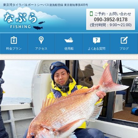
東京湾タイラバ＆ボートシーバス
遊漁船登録 東京都知事第405号
ご予約・お問い合わせ
090-3952-9178
(受付時間：9:00〜21:00)
なぶらFISHING
料金プラン
アクセス
使用船
よくあ
る質問
ブログ