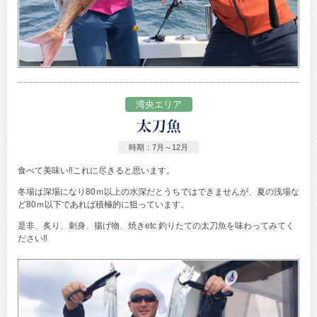
湾央エリア
時期：7月～12月
食べて美味い‼これに尽きると思います。
冬場は深場になり80ｍ以上の水深だとうちではできませんが、夏の浅場な
ど80ｍ以下であれば積極的に狙っています。
是非、炙り、刺身、揚げ物、焼きetc 釣りたての太刀魚を味わってみてく
ださい‼