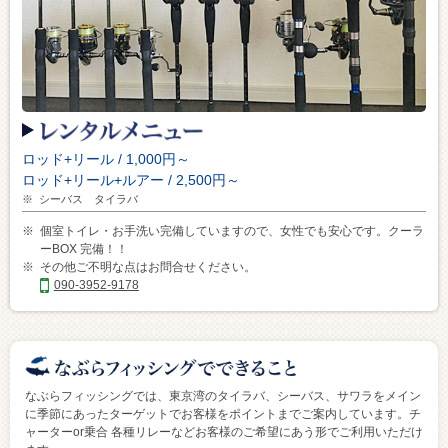
ロッド+リール / 1,000円～
ロッド+リール+ルアー / 2,500円～
※
シーバス タイラバ
※
個室トイレ・お手洗い完備していますので、女性でも安心です。クーラ
ーBOX 完備！！
※
その他ご不明な点はお問合せください。
090-3952-9178
なぶらフィッシングでは、
東京湾のタイラバ、シーバス、サワラ
をメイン
に季節にあったターゲットでお客様をポイントまでご案内しています。チ
ャーターor乗合 各種リレーなどお客様のご希望にあう形でご利用いただけ