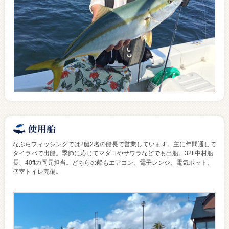
なぶらフィッシングでは2艇2名の船長で営業しています。主に年間通して
タイラバで出船。季節に応じてマダコやサワラなどでも出船。32ft中村船
長、40ftの岡元担当。どちらの船もエアコン、電子レンジ、電気ポット、
個室トイレ完備。