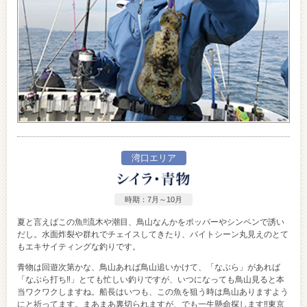
湾口エリア
時期：7月～10月
夏と言えばこの魚‼流木や潮目、鳥山なんかをポッパーやシンペンで誘い
だし。水面炸裂や群れでチェイスしてきたり、バイトシーン丸見えのとて
もエキサイティングな釣りです。
青物は回遊次第かな、鳥山あれば鳥山追いかけて、「なぶら」があれば
「なぶら打ち‼」とても忙しい釣りですが、いつになっても鳥山見ると本
当ワクワクしますね。船長はいつも、この魚を狙う時は鳥山ありますよう
にと祈ってます。まあまあ裏切られますが、でも一生懸命探します‼東京